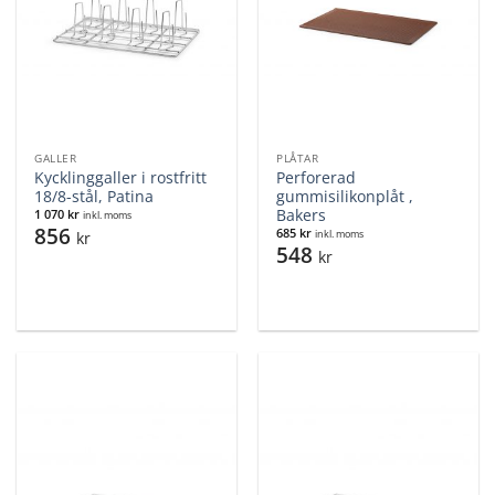
GALLER
PLÅTAR
Kycklinggaller i rostfritt
Perforerad
18/8-stål, Patina
gummisilikonplåt ,
Bakers
1 070
kr
inkl. moms
856
685
kr
kr
inkl. moms
548
kr