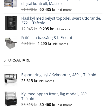
digital kontroll, Mastro
var:
är:
Det
Det
71 690
kr
60 435
kr
11
9
inkl. moms
ursprungliga
nuvarande
565 kr.
130 kr.
Flaskkyl med belyst toppdel, svart utförande,
priset
priset
372 L, Tefcold
var:
är:
Det
Det
12 045
kr
9 295
kr
71
60
inkl. moms
ursprungliga
nuvarande
690 kr.
435 kr.
Fritös en bassäng 8 L, Exxent
priset
priset
Det
Det
4 310
kr
4 290
var:
kr
är:
inkl. moms
ursprungliga
nuvarande
12
9
priset
priset
045 kr.
295 kr.
var:
är:
STORSÄLJARE
4
4
310 kr.
290 kr.
Exponeringskyl / Kylmonter, 480 L, Tefcold
25 615
kr
inkl. moms
Kyl med öppen front, låg modell, 289 L,
Tefcold
Det
Det
36 515
kr
30 460
kr
inkl. moms