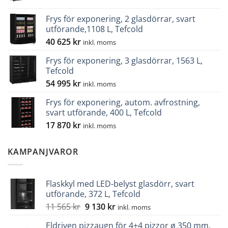
Frys för exponering, 2 glasdörrar, svart
utförande,1108 L, Tefcold
40 625
kr
inkl. moms
Frys för exponering, 3 glasdörrar, 1563 L,
Tefcold
54 995
kr
inkl. moms
Frys för exponering, autom. avfrostning,
svart utförande, 400 L, Tefcold
17 870
kr
inkl. moms
KAMPANJVAROR
Flaskkyl med LED-belyst glasdörr, svart
utförande, 372 L, Tefcold
Det
Det
11 565
kr
9 130
kr
inkl. moms
ursprungliga
nuvarande
Eldriven pizzaugn för 4+4 pizzor ø 350 mm,
priset
priset