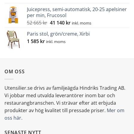
ursprungliga
nuvarande
Juicepress, semi-automatisk, 20-25 apelsiner
priset
priset
per min, Frucosol
var:
är:
Det
Det
52 665
kr
41 140
kr
36
30
inkl. moms
ursprungliga
nuvarande
515 kr.
460 kr.
Paris stol, grön/creme, Xirbi
priset
priset
1 585
kr
var:
är:
inkl. moms
52
41
665 kr.
140 kr.
OM OSS
Utensilier.se drivs av familjeägda Hindriks Trading AB.
Vi jobbar med utvalda leverantörer inom bar och
restaurangbranschen. Vi strävar efter att erbjuda
produkter av hög kvalitet till pressade priser.
Mer om
oss här.
SENASTE NYTT